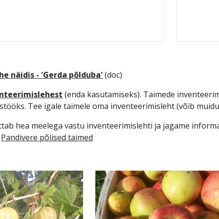
e näidis - 'Gerda põlduba'
 (doc)
nteerimislehest
 (enda kasutamiseks). Taimede inventeeri
stööks. Tee igale taimele oma inventeerimisleht (võib muid
ab hea meelega vastu inventeerimislehti ja jagame informat
 
Pandivere põlised taimed