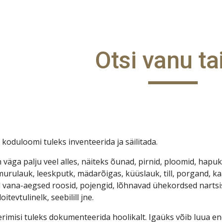
ip to main content
Skip to navigat
Otsi vanu ta
 koduloomi tuleks inventeerida ja säilitada. 
 väga palju veel alles, näiteks õunad, pirnid, ploomid, hapuki
 murulauk, leeskputk, mädarõigas, küüslauk, till, porgand, kaa
d vana-aegsed roosid, pojengid, lõhnavad ühekordsed nartsis
tevtulinelk, seebilill jne.
rimisi tuleks dokumenteerida hoolikalt. Igaüks võib luua e