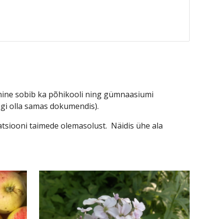
mine sobib ka põhikooli ning gümnaasiumi 
ugi olla samas dokumendis).
siooni taimede olemasolust.  Näidis ühe ala 