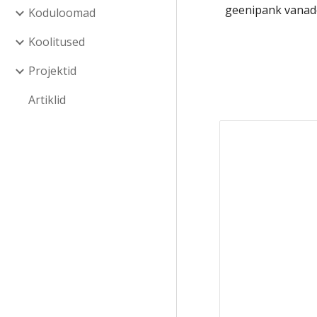
geenipank vanades
Koduloomad
Koolitused
Projektid
Artiklid