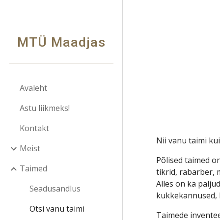
Sk
MTÜ Maadjas
Avaleht
Astu liikmeks!
Kontakt
Nii vanu taimi kui
Meist
Põlised taimed on
Taimed
tikrid, rabarber,
Alles on ka palju
Seadusandlus
kukkekannused, loi
Otsi vanu taimi
Taimede inventee