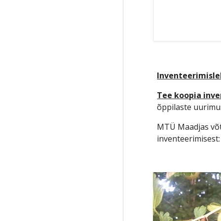
Inventeerimisleh
Tee koopia inve
õppilaste uurimu
MTÜ Maadjas võtt
inventeerimisest: