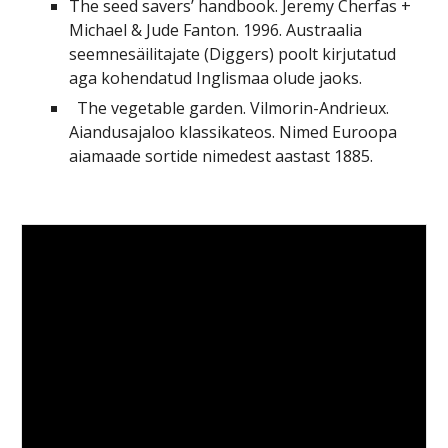
The seed savers’ handbook. Jeremy Cherfas +
Michael & Jude Fanton. 1996. Austraalia
seemnesäilitajate (Diggers) poolt kirjutatud
aga kohendatud Inglismaa olude jaoks.
The vegetable garden. Vilmorin-Andrieux.
Aiandusajaloo klassikateos. Nimed Euroopa
aiamaade sortide nimedest aastast 1885.