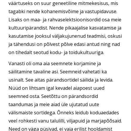
väärtuseks on suur geneetiline mitmekesisus, mis
tagabki nende kohanemisvõime ja vastupidavuse.
Lisaks on maa- ja rahvaselektsioonisordid osa meie
kultuuripärandist. Nende pikaajalise kasvatamise ja
kasutamise jooksul väljakujunenud teadmisi, oskusi
ja tähendusi on põlvest põlve edasi antud ning nad
on tihedalt seotud kodu- ja toidukultuuriga.
Vanasti oli oma aia seemnete korjamine ja
säilitamine tavaline asi. Seemneid vahetati ka
usinalt. See aitas pärandsortidel säilida ja levida.
Nüüd on lihtsam igal kevadel aiapoest uued
seemned osta. Seetõttu on pärandsordid
taandumas ja meie aiad üle ujutatud uute
välismaiste sortidega. Õnneks leidub koduaedades
veel rohkesti vanu talulilli, viljapuid ja marjapõõsaid.
Need on väga püsivad, ei vaja erilist hooldamist