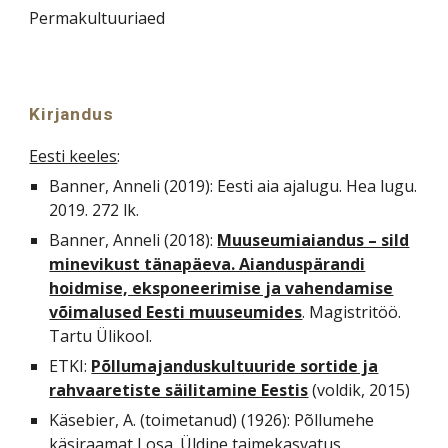
Permakultuuriaed
Kirjandus
Eesti keeles
:
Banner, Anneli (2019): Eesti aia ajalugu. Hea lugu.
2019. 272 lk.
Banner, Anneli (2018):
Muuseumiaiandus – sild
minevikust tänapäeva. Aianduspärandi
hoidmise, eksponeerimise ja vahendamise
võimalused Eesti muuseumides
. Magistritöö.
Tartu Ülikool.
ETKI:
Põllumajanduskultuuride sortide ja
rahvaaretiste säilitamine Eestis
(voldik, 2015)
Käsebier, A. (toimetanud) (1926): Põllumehe
käsiraamat I osa. Üldine taimekasvatus.