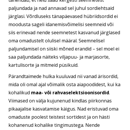
tähendab, et neid saab kergesti seemnetest
paljundada ja nad annavad sel juhul sordiehtsaid
järglasi. Võrdluseks tänapäevased hübriidsordid ei
moodusta sageli idanemisvõimelisi seemneid või
siis erinevad nende seemnetest kasvanud järglased
oma omadustelt olulisel määral. Seemnelisel
paljundamisel on siiski mõned erandid – sel moel ei
saa paljundada näiteks viljapuu- ja marjasorte,
kartulisorte ja mitmeid püsikuid.
Pärandtaimede hulka kuuluvad nii vanad ärisordid,
mida oli omal ajal võimalik osta aiapoodidest, kui ka
kohalikud
maa- või rahvaselektsioonisordid
.
Viimased on välja kujunenud kindlas piirkonnas
pikaajalise kasvatamise käigus. Nad eristuvad oma
omaduste poolest teistest sortidest ja on hästi
kohanenud kohalike tingimustega. Nende