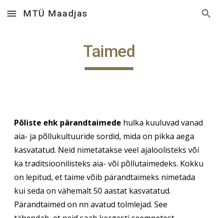
MTÜ Maadjas
Skip to main content
Skip to navigation
Taimed
Põliste ehk pärandtaimede
hulka kuuluvad vanad
aia- ja põllukultuuride sordid, mida on pikka aega
kasvatatud. Neid nimetatakse veel ajaloolisteks või
ka traditsioonilisteks aia- või põllutaimedeks. Kokku
on lepitud, et taime võib pärandtaimeks nimetada
kui seda on vähemalt 50 aastat kasvatatud.
Pärandtaimed on nn avatud tolmlejad. See