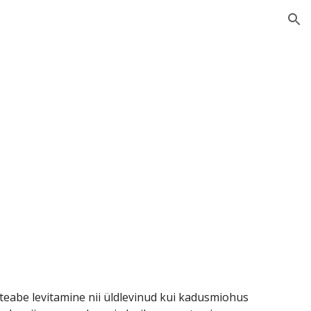
ion
 teabe levitamine nii üldlevinud kui kadusmiohus