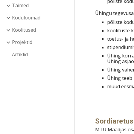
põliste kod
Taimed
Ühingu tegevusa
Koduloomad
põliste kod
Koolitused
koolituste 
toetus- ja 
Projektid
stipendiumi
Artiklid
Ühing korra
Ühing asjao
Ühing vahen
Ühing teeb 
muud eesmä
Sordiaretus
MTÜ Maadjas osal