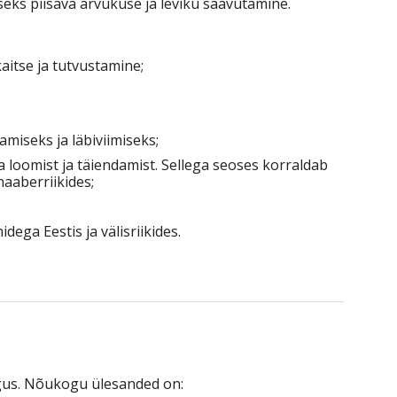
ks piisava arvukuse ja leviku saavutamine.
aitse ja tutvustamine;
iseks ja läbiviimiseks;
loomist ja täiendamist. Sellega seoses korraldab
aaberriikides;
ega Eestis ja välisriikides.
ogus. Nõukogu ülesanded on: