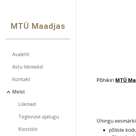
Sk
MTÜ Maadjas
Avaleht
Astu liikmeks!
Kontakt
Põhikiri
MTÜ Maa
Meist
Liikmed
Tegevuse ajalugu
Ühingu eesmärki
Koostöö
põliste kod