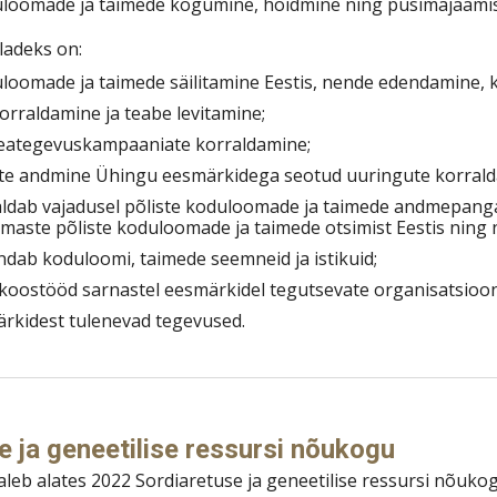
uloomade ja taimede kogumine, hoidmine ning püsimajäämise
ladeks on:
uloomade ja taimede säilitamine Eestis, nende edendamine, k
korraldamine ja teabe levitamine;
heategevuskampaaniate korraldamine;
te andmine Ühingu eesmärkidega seotud uuringute korraldam
ldab vajadusel põliste koduloomade ja taimede andmepanga 
maste põliste koduloomade ja taimede otsimist Eestis ning n
dab koduloomi, taimede seemneid ja istikuid;
koostööd sarnastel eesmärkidel tegutsevate organisatsioonid
rkidest tulenevad tegevused.
e ja geneetilise ressursi nõukogu
eb alates 2022 Sordiaretuse ja geneetilise ressursi nõuk