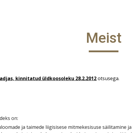
ip to main content
Skip to navigat
Meist
djas, kinnitatud üldkoosoleku 28.2.2012
otsusega.
deks on:
uloomade ja taimede liigisisese mitmekesisuse säilitamine ja