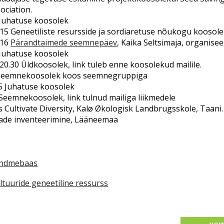
ociation.
Juhatuse koosolek
-15 Geneetiliste resursside ja sordiaretuse nõukogu koosol
-16
Pärandtaimede seemnepäev
, Kaika Seltsimaja, organise
Juhatuse koosolek
-20.30 Üldkoosolek, link tuleb enne koosolekud mailile.
 Seemnekoosolek koos seemnegruppiga
15 Juhatuse koosolek
 Seemnekoosolek, link tulnud mailiga liikmedele
s Cultivate Diversity, Kalø Økologisk Landbrugsskole, Taani
de inventeerimine, Lääneemaa
andmebaas
tuuride geneetiline ressurss