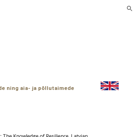
ion
 ning aia- ja põllutaimede
: The Knowledge of Resilience, Latvian