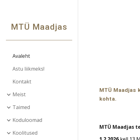
Sk
MTÜ Maadjas
Avaleht
Astu liikmeks!
Kontakt
MTÜ Maadjas k
Meist
kohta.
Taimed
Koduloomad
MTÜ Maadjas te
Koolitused
1.2.2026
kell 13 