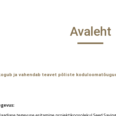
ip to main content
Skip to navigat
Avaleht
ogub ja vahendab teavet põliste koduloomatõugude
gevus:
Maadjase tegevuse esitamine projektikoosolekul
Seed Saving