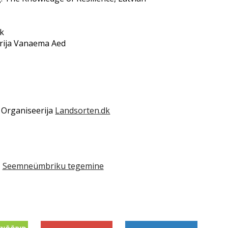
ek
erija Vanaema Aed
. Organiseerija
Landsorten.dk
Seemneümbriku tegemine